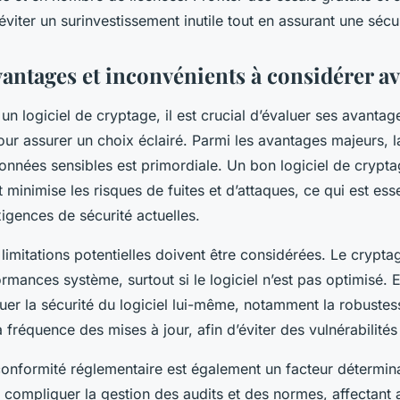
éviter un surinvestissement inutile tout en assurant une sécu
antages et inconvénients à considérer av
un logiciel de cryptage, il est crucial d’évaluer ses avantag
ur assurer un choix éclairé. Parmi les avantages majeurs, l
nnées sensibles est primordiale. Un bon logiciel de cryptag
t minimise les risques de fuites et d’attaques, ce qui est ess
igences de sécurité actuelles.
imitations potentielles doivent être considérées. Le crypta
ormances système, surtout si le logiciel n’est pas optimisé. En
uer la sécurité du logiciel lui-même, notamment la robuste
a fréquence des mises à jour, afin d’éviter des vulnérabilités
conformité réglementaire est également un facteur détermina
compliquer la gestion des audits et des normes, affectant a