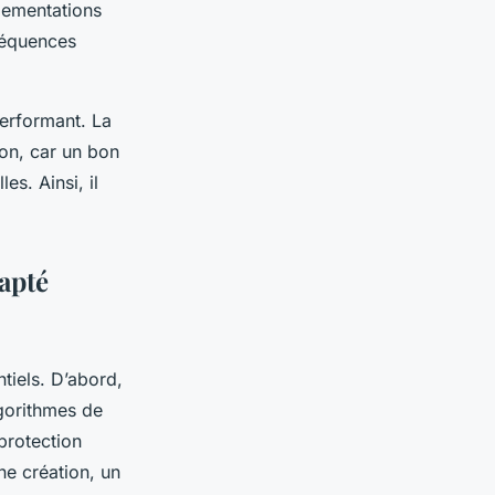
glementations
séquences
performant. La
ion, car un bon
es. Ainsi, il
dapté
tiels. D’abord,
algorithmes de
protection
une création, un