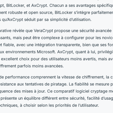
, BitLocker, et AxCrypt. Chacun a ses avantages spécifiq
ment robuste et open source, BitLocker s’intègre parfaitem
qu’AxCrypt séduit par sa simplicité d’utilisation.
rative révèle que VeraCrypt propose une sécurité avancée
ssants, mais peut être complexe à configurer pour les novic
t fiable, avec une intégration transparente, bien que ses fo
aux environnements Microsoft. AxCrypt, quant à lui, privilégie
n excellent choix pour des utilisateurs moins avertis, mais a
iffrement parfois moins avancées.
 de performance comprennent la vitesse de chiffrement, la c
ésistance aux tentatives de piratage. La fiabilité se mesure pa
réquence des mises à jour. Ce comparatif logiciel cryptage 
présente un équilibre différent entre sécurité, facilité d’usag
niques, à choisir selon les priorités de l’utilisateur.