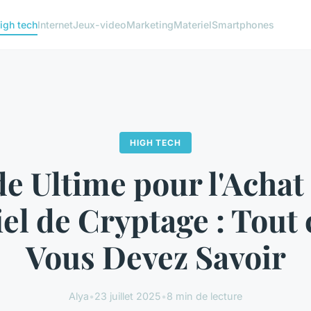
igh tech
Internet
Jeux-video
Marketing
Materiel
Smartphones
HIGH TECH
e Ultime pour l'Achat
iel de Cryptage : Tout 
Vous Devez Savoir
Alya
•
23 juillet 2025
•
8 min de lecture