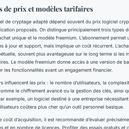
 de prix et modèles tarifaires
iel de cryptage adapté dépend souvent du prix logiciel cry
ication proposés. On distingue principalement trois types d
’achat unique et le modèle freemium. L’abonnement permet 
es à jour et support, mais implique un coût récurrent. L’acha
étuelle, souvent plus avantageuse sur le long terme si les m
taires. Le modèle freemium donne accès à une version de bas
er les fonctionnalités avant un engagement financier.
rs influencent les prix : le nombre d’utilisateurs, la complexi
comme le chiffrement avancé ou la gestion des clés, ainsi q
Par exemple, un logiciel destiné à une entreprise nécessitant
tilisateurs coûtera plus cher qu’un outil personnel basique.
e coût d’acquisition, il est recommandé d’évaluer précisém
és et en nombre de licences. Profiter des essais gratuits et