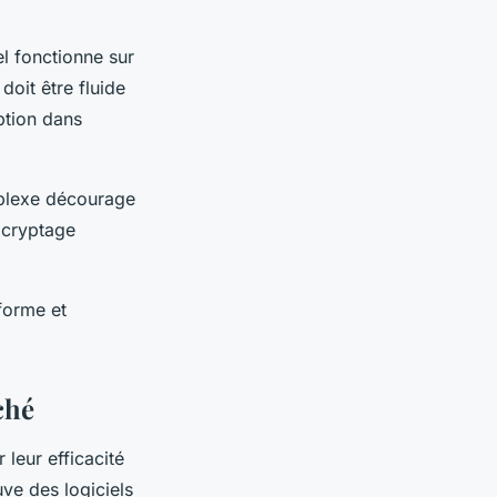
el fonctionne sur
oit être fluide
uption dans
omplexe décourage
u cryptage
eforme et
ché
leur efficacité
uve des logiciels