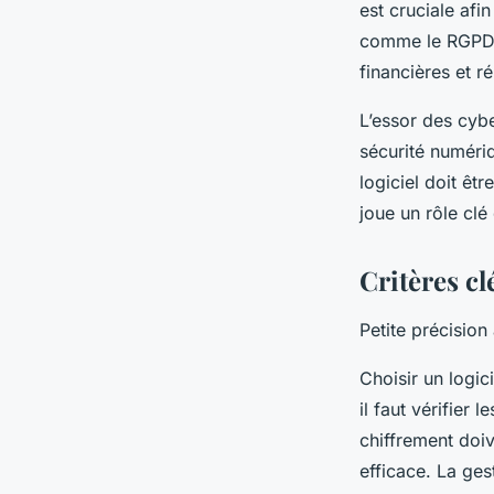
est cruciale afi
comme le RGPD, 
financières et r
L’essor des cybe
sécurité numériq
logiciel doit êtr
joue un rôle clé
Critères cl
Petite précisio
Choisir un logic
il faut vérifier 
chiffrement doi
efficace. La ges