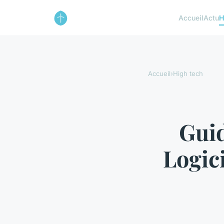
Accueil
Actu
H
Accueil
›
High tech
Guid
Logic