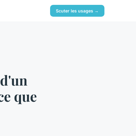
Scuter les usages →
 d'un
ce que