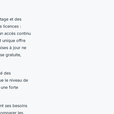
ptage et des
e licences :
un accès continu
t unique offre
ises à jour ne
e gratuite,
té des
ue le niveau de
 une forte
ent ses besoins
 comparer les