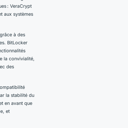
ues : VeraCrypt
ent aux systèmes
 grâce à des
es. BitLocker
nctionnalités
 la convivialité,
vec des
ompatibilité
r la stabilité du
met en avant que
e, et