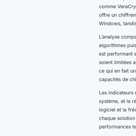
comme VeraCrypt
offre un chiffre
Windows, tandis 
L’analyse compa
algorithmes pui
est performant e
soient limitées 
ce qui en fait u
capacités de ch
Les indicateurs
système, et la r
logiciel et la f
chaque solution 
performances tech