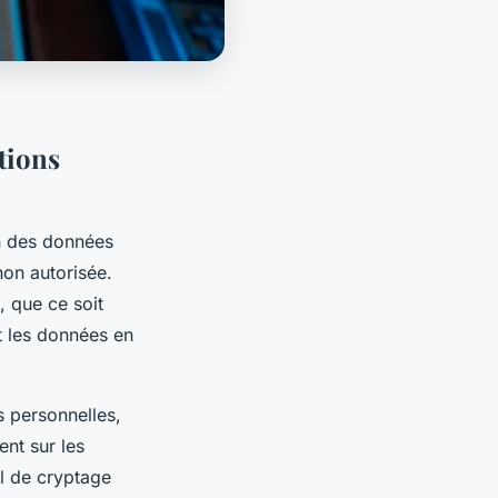
ations
on des données
non autorisée.
s, que ce soit
t les données en
s personnelles,
nt sur les
el de cryptage