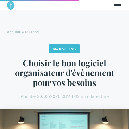
Accueil
›
Marketing
MARKETING
Choisir le bon logiciel
organisateur d'évènement
pour vos besoins
Aminte
•
30/05/2026 08:44
•
12 min de lecture