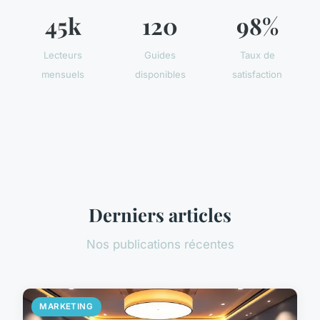
45k
120
98%
Lecteurs
Guides
Taux de
mensuels
disponibles
satisfaction
Derniers articles
Nos publications récentes
MARKETING